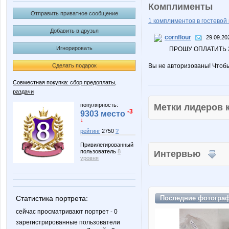
Комплименты
Отправить приватное сообщение
1 комплиментов в гостевой 
Добавить в друзья
cornflour
29.09.20
Игнорировать
ПРОШУ ОПЛАТИТЬ З
Сделать подарок
Вы не авторизованы! Чтоб
Совместная покупка: сбор предоплаты,
раздачи
популярность:
Метки лидеров
-3
9303 место
↓
рейтинг
2750
?
Привилегированный
пользователь
8
Интервью
уровня
Статистика портрета:
Последние
фотогра
сейчас просматривают портрет - 0
зарегистрированные пользователи